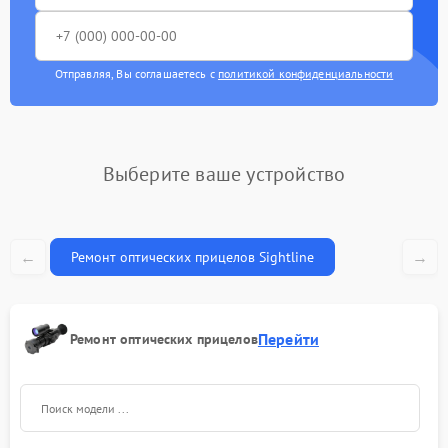
Замена ключей
590 рублей
управления
Ремонт разъема
590 рублей
Отправляя, Вы соглашаетесь с
политикой конфиденциальности
Замена корпуса
1250 рублей
Ремонт цепи питания
1000 рублей
Выберите ваше устройство
Замена микросхемы
550 рублей
усилителя
←
→
Ремонт оптических прицелов Sightline
Замена дисплея (экрана)
750 рублей
Замена объективов с
улучшением
1100 рублей
Перейти
Ремонт оптических прицелов
характеристик
Ремонт платы управления
750 рублей
(восстановление)
Восстановление после