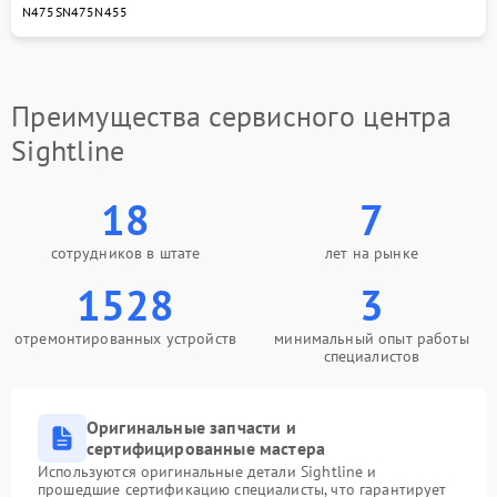
650 рублей
N475S
N475
N455
попадания влаги
Замена шим контроллера
650 рублей
Преимущества сервисного центра
Sightline
18
7
сотрудников в штате
лет на рынке
1528
3
отремонтированных устройств
минимальный опыт работы
специалистов
Оригинальные запчасти и
сертифицированные мастера
Используются оригинальные детали Sightline и
прошедшие сертификацию специалисты, что гарантирует