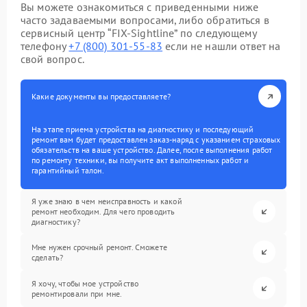
Вы можете ознакомиться с приведенными ниже
часто задаваемыми вопросами, либо обратиться в
сервисный центр “FIX-Sightline” по следующему
телефону
+7 (800) 301-55-83
если не нашли ответ на
свой вопрос.
Какие документы вы предоставляете?
На этапе приема устройства на диагностику и последующий
ремонт вам будет предоставлен заказ-наряд с указанием страховых
обязательств на ваше устройство. Далее, после выполнения работ
по ремонту техники, вы получите акт выполненных работ и
гарантийный талон.
Я уже знаю в чем неисправность и какой
ремонт необходим. Для чего проводить
диагностику?
Мне нужен срочный ремонт. Сможете
сделать?
Я хочу, чтобы мое устройство
ремонтировали при мне.