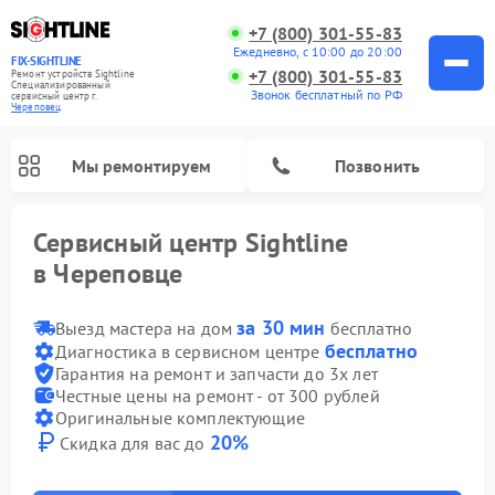
+7 (800) 301-55-83
Ежедневно, с 10:00 до 20:00
FIX-SIGHTLINE
+7 (800) 301-55-83
Ремонт устройств Sightline
Специализированный
Звонок бесплатный по РФ
cервисный центр г.
Череповец
Мы ремонтируем
Позвонить
Сервисный центр Sightline
в Череповце
Ремонт оптических прицелов Sightline
за 30 мин
Выезд мастера на дом
бесплатно
бесплатно
Диагностика в сервисном центре
Гарантия на ремонт и запчасти до 3х лет
Честные цены на ремонт - от 300 рублей
Оригинальные комплектующие
20%
Скидка для вас до