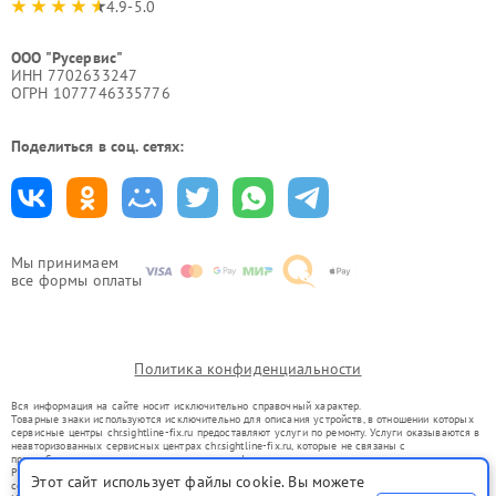
4.9-5.0
ООО "Русервис"
ИНН 7702633247
ОГРН 1077746335776
Поделиться в соц. сетях:
Мы принимаем
все формы оплаты
Политика конфиденциальности
Вся информация на сайте носит исключительно справочный характер.
Товарные знаки используются исключительно для описания устройств, в отношении которых
сервисные центры chr.sightline-fix.ru предоставляют услуги по ремонту. Услуги оказываются в
неавторизованных сервисных центрах chr.sightline-fix.ru, которые не связаны с
правообладателями товарных знаков или их официальными представителями.
Ремонт осуществляется для устройств, уже введенных в гражданский оборот в соответствии
Этот сайт использует файлы cookie. Вы можете
со статьей 1487 ГК РФ.